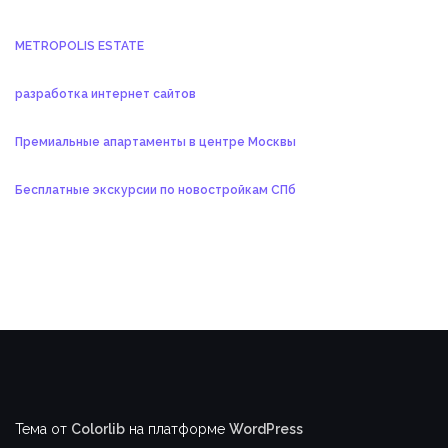
METROPOLIS ESTATE
разработка интернет сайтов
Премиальные апартаменты в центре Москвы
Бесплатные экскурсии по новостройкам СПб
Тема от
Colorlib
на платформе
WordPress