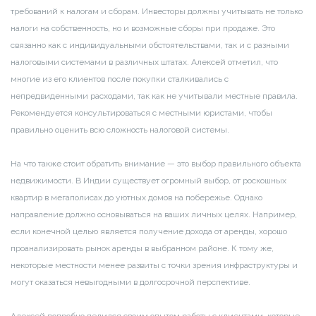
требований к налогам и сборам. Инвесторы должны учитывать не только
налоги на собственность, но и возможные сборы при продаже. Это
связанно как с индивидуальными обстоятельствами, так и с разными
налоговыми системами в различных штатах. Алексей отметил, что
многие из его клиентов после покупки сталкивались с
непредвиденными расходами, так как не учитывали местные правила.
Рекомендуется консультироваться с местными юристами, чтобы
правильно оценить всю сложность налоговой системы.
На что также стоит обратить внимание — это выбор правильного объекта
недвижимости. В Индии существует огромный выбор, от роскошных
квартир в мегаполисах до уютных домов на побережье. Однако
направление должно основываться на ваших личных целях. Например,
если конечной целью является получение дохода от аренды, хорошо
проанализировать рынок аренды в выбранном районе. К тому же,
некоторые местности менее развиты с точки зрения инфраструктуры и
могут оказаться невыгодными в долгосрочной перспективе.
Алексей подробно делился своим опытом работы с клиентами, которые