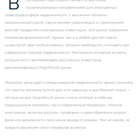
В
привлекательным направлением для иностранных
инвесторов в сфере недвижимости. С высокими темпами
экономического роста, увеличением урбанизации и стремлением
властей продвигать иностранные инвестиции, этот рынок предлагает
множество возможностей. Однако, как и в любой другой стране,
существуют свои особые нюансы, которые необходимо учитывать при
совершении покупок недвижимости. Рассмотрим основные аспекты,
которые могут заинтересовать российских инвесторов,
рассматривающих Индийский рынок.
Поскольку речь идет о международной недвижимости, важно понимать,
что простое желание купить дом или квартиру в зарубежной стране —
это еще не все. Индийский рынок умело сочетает в себе как
традиционные элементы, так и современные тенденции. Многие
иностранцы, включая россиян, привязаны к идее обретения второго
дома или возможности получения дохода от аренды. Тем не менее, за
каждым решением стоит множество аспектов.