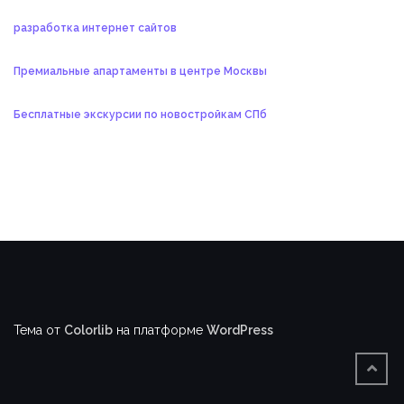
разработка интернет сайтов
Премиальные апартаменты в центре Москвы
Бесплатные экскурсии по новостройкам СПб
Тема от
Colorlib
на платформе
WordPress
BACK