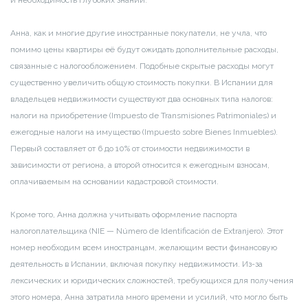
и необходимость глубоких знаний.
Анна, как и многие другие иностранные покупатели, не учла, что
помимо цены квартиры её будут ожидать дополнительные расходы,
связанные с налогообложением. Подобные скрытые расходы могут
существенно увеличить общую стоимость покупки. В Испании для
владельцев недвижимости существуют два основных типа налогов:
налоги на приобретение (Impuesto de Transmisiones Patrimoniales) и
ежегодные налоги на имущество (Impuesto sobre Bienes Inmuebles).
Первый составляет от 6 до 10% от стоимости недвижимости в
зависимости от региона, а второй относится к ежегодным взносам,
оплачиваемым на основании кадастровой стоимости.
Кроме того, Анна должна учитывать оформление паспорта
налогоплательщика (NIE — Número de Identificación de Extranjero). Этот
номер необходим всем иностранцам, желающим вести финансовую
деятельность в Испании, включая покупку недвижимости. Из-за
лексических и юридических сложностей, требующихся для получения
этого номера, Анна затратила много времени и усилий, что могло быть