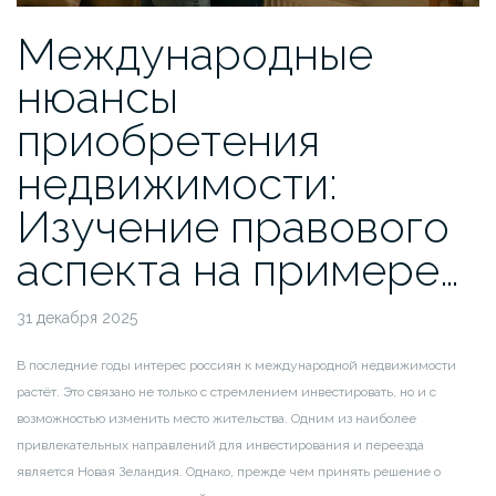
Международные
нюансы
приобретения
недвижимости:
Изучение правового
аспекта на примере…
31 декабря 2025
В последние годы интерес россиян к международной недвижимости
растёт. Это связано не только с стремлением инвестировать, но и с
возможностью изменить место жительства. Одним из наиболее
привлекательных направлений для инвестирования и переезда
является Новая Зеландия. Однако, прежде чем принять решение о