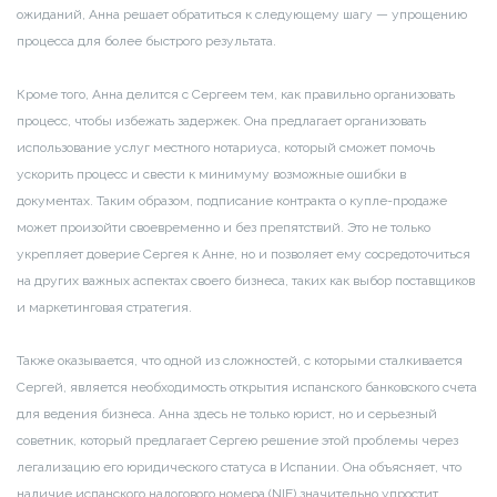
ожиданий, Анна решает обратиться к следующему шагу — упрощению
процесса для более быстрого результата.
Кроме того, Анна делится с Сергеем тем, как правильно организовать
процесс, чтобы избежать задержек. Она предлагает организовать
использование услуг местного нотариуса, который сможет помочь
ускорить процесс и свести к минимуму возможные ошибки в
документах. Таким образом, подписание контракта о купле-продаже
может произойти своевременно и без препятствий. Это не только
укрепляет доверие Сергея к Анне, но и позволяет ему сосредоточиться
на других важных аспектах своего бизнеса, таких как выбор поставщиков
и маркетинговая стратегия.
Также оказывается, что одной из сложностей, с которыми сталкивается
Сергей, является необходимость открытия испанского банковского счета
для ведения бизнеса. Анна здесь не только юрист, но и серьезный
советник, который предлагает Сергею решение этой проблемы через
легализацию его юридического статуса в Испании. Она объясняет, что
наличие испанского налогового номера (NIE) значительно упростит