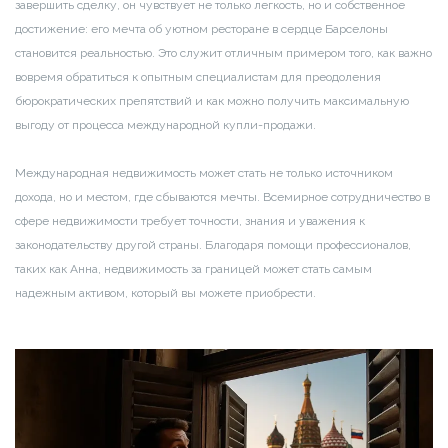
завершить сделку, он чувствует не только легкость, но и собственное
достижение: его мечта об уютном ресторане в сердце Барселоны
становится реальностью. Это служит отличным примером того, как важно
вовремя обратиться к опытным специалистам для преодоления
бюрократических препятствий и как можно получить максимальную
выгоду от процесса международной купли-продажи.
Международная недвижимость может стать не только источником
дохода, но и местом, где сбываются мечты. Всемирное сотрудничество в
сфере недвижимости требует точности, знания и уважения к
законодательству другой страны. Благодаря помощи профессионалов,
таких как Анна, недвижимость за границей может стать самым
надежным активом, который вы можете приобрести.