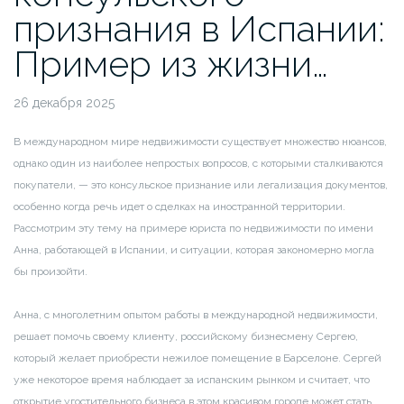
признания в Испании:
Пример из жизни…
26 декабря 2025
В международном мире недвижимости существует множество нюансов,
однако один из наиболее непростых вопросов, с которыми сталкиваются
покупатели, — это консульское признание или легализация документов,
особенно когда речь идет о сделках на иностранной территории.
Рассмотрим эту тему на примере юриста по недвижимости по имени
Анна, работающей в Испании, и ситуации, которая закономерно могла
бы произойти.
Анна, с многолетним опытом работы в международной недвижимости,
решает помочь своему клиенту, российскому бизнесмену Сергею,
который желает приобрести нежилое помещение в Барселоне. Сергей
уже некоторое время наблюдает за испанским рынком и считает, что
открытие угостительного бизнеса в этом красивом городе может стать