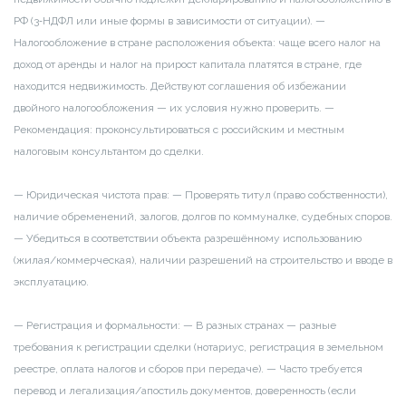
РФ (3‑НДФЛ или иные формы в зависимости от ситуации).
—
Налогообложение в стране расположения объекта: чаще всего налог на
доход от аренды и налог на прирост капитала платятся в стране, где
находится недвижимость. Действуют соглашения об избежании
двойного налогообложения — их условия нужно проверить.
—
Рекомендация: проконсультироваться с российским и местным
налоговым консультантом до сделки.
— Юридическая чистота прав:
— Проверять титул (право собственности),
наличие обременений, залогов, долгов по коммуналке, судебных споров.
— Убедиться в соответствии объекта разрешённому использованию
(жилая/коммерческая), наличии разрешений на строительство и вводе в
эксплуатацию.
— Регистрация и формальности:
— В разных странах — разные
требования к регистрации сделки (нотариус, регистрация в земельном
реестре, оплатa налогов и сборов при передаче).
— Часто требуется
перевод и легализация/апостиль документов, доверенность (если