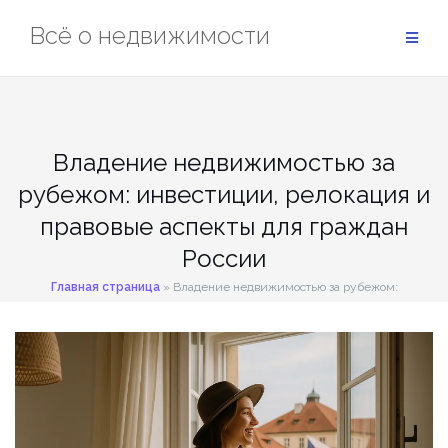
Перейти
Всё о недвижимости
к
содержимому
Владение недвижимостью за
рубежом: инвестиции, релокация и
правовые аспекты для граждан
России
Главная страница
»
Владение недвижимостью за рубежом:
инвестиции, релокация и правовые аспекты для граждан России