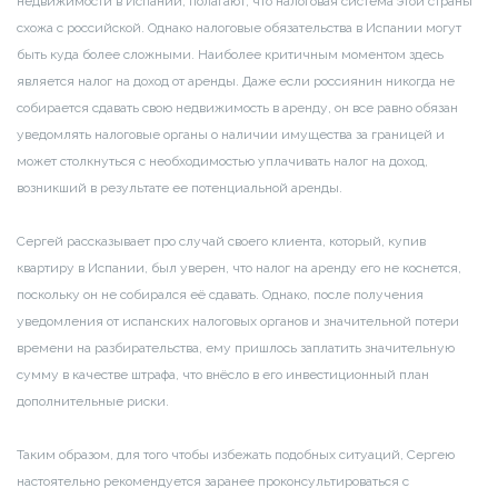
недвижимости в Испании, полагают, что налоговая система этой страны
схожа с российской. Однако налоговые обязательства в Испании могут
быть куда более сложными. Наиболее критичным моментом здесь
является налог на доход от аренды. Даже если россиянин никогда не
собирается сдавать свою недвижимость в аренду, он все равно обязан
уведомлять налоговые органы о наличии имущества за границей и
может столкнуться с необходимостью уплачивать налог на доход,
возникший в результате ее потенциальной аренды.
Сергей рассказывает про случай своего клиента, который, купив
квартиру в Испании, был уверен, что налог на аренду его не коснется,
поскольку он не собирался её сдавать. Однако, после получения
уведомления от испанских налоговых органов и значительной потери
времени на разбирательства, ему пришлось заплатить значительную
сумму в качестве штрафа, что внёсло в его инвестиционный план
дополнительные риски.
Таким образом, для того чтобы избежать подобных ситуаций, Сергею
настоятельно рекомендуется заранее проконсультироваться с