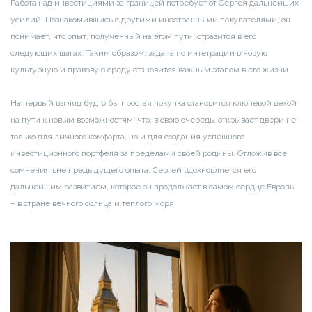
Работа над инвестициями за границей потребует от Сергея дальнейших
усилий. Познакомившись с другими иностранными покупателями, он
понимает, что опыт, полученный на этом пути, отразится в его
следующих шагах. Таким образом, задача по интеграции в новую
культурную и правовую среду становится важным этапом в его жизни.
На первый взгляд будто бы простая покупка становится ключевой вехой
на пути к новым возможностям, что, в свою очередь, открывает двери не
только для личного комфорта, но и для создания успешного
инвестиционного портфеля за пределами своей родины. Отложив все
сомнения вне предыдущего опыта, Сергей вдохновляется его
дальнейшим развитием, которое он продолжает в самом сердце Европы
– в стране вечного солнца и теплого моря.