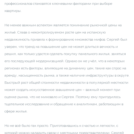
профессионалов становятся ключевыми факторами при выборе
квартиры.
Не менее важным аспектом является понимание рыночной цены на
жильё. Слава о неконтролируемом росте цен на испанскую
недвижимость привела к формированию множества мифов. Сергей был
уверен, что тренд на повышение цен не может длиться вечность и
решил, как только удастся сделать покупку панельного жилья, заняться
его последующей модернизацией. Однако он не учёл, что в некоторых
регионах есть факторы, влияющие на динамику цен, такие как спрос на
аренду, насыщенность рынка, а также наличие инфраструктуры в округе.
Быстрый рост общей стоимости недвижимости в популярной местности
может создать искусственное завышение цен – важный момент при
оценке рынка, что не миновало и Сергея. Поэтому ему пригодилось
тщательное исследование и обращение к аналитикам, работающим в
сфере жилья.
Но не всё было так просто. Приготовившись к счастью и легкости, с
которой можно наладить связи с местными представителями, Сергей