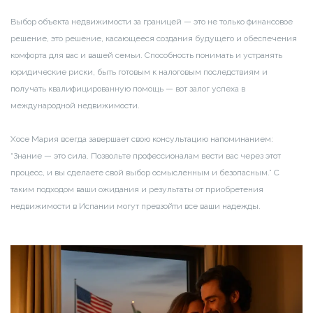
Выбор объекта недвижимости за границей — это не только финансовое
решение, это решение, касающееся создания будущего и обеспечения
комфорта для вас и вашей семьи. Способность понимать и устранять
юридические риски, быть готовым к налоговым последствиям и
получать квалифицированную помощь — вот залог успеха в
международной недвижимости.
Хосе Мария всегда завершает свою консультацию напоминанием:
“Знание — это сила. Позвольте профессионалам вести вас через этот
процесс, и вы сделаете свой выбор осмысленным и безопасным.” С
таким подходом ваши ожидания и результаты от приобретения
недвижимости в Испании могут превзойти все ваши надежды.