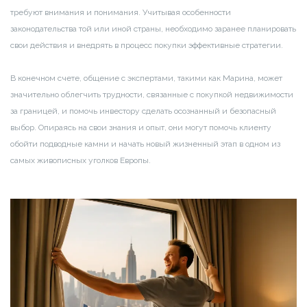
требуют внимания и понимания. Учитывая особенности
законодательства той или иной страны, необходимо заранее планировать
свои действия и внедрять в процесс покупки эффективные стратегии.
В конечном счете, общение с экспертами, такими как Марина, может
значительно облегчить трудности, связанные с покупкой недвижимости
за границей, и помочь инвестору сделать осознанный и безопасный
выбор. Опираясь на свои знания и опыт, они могут помочь клиенту
обойти подводные камни и начать новый жизненный этап в одном из
самых живописных уголков Европы.