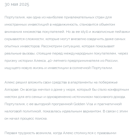
30 мая 2025
Португалия, как одна из наиболее привлекательных стран для
иностранных инвестиций в недвижимость, становится объектом
внимания множества покупателей. Но за ее idyll и живописные пейзажи
скрываются сложности, которые могут внезапно озадачить даже самых
опытных инвесторов. Рассмотрим ситуацию, которая показывает
реальные вызовы, стоящие перед международным покупателем, через
призму истории Алекса, 40-летнего предпринимателя из России,
ищущего новую жизнь и инвестиции в солнечной Португалии.
Алекс решил вложить свои средства в апартаменты на побережье
Алгарве. Он всегда мечтал о доме у моря, который бы стало комфортным
местом для его семьи и одновременно источником пассивного дохода.
Португалия, с ее выгодной программой Golden Visa и прагматичной
налоговой политикой, показалась идеальным вариантом. В связи с этим
он начал процесс поиска.
Первая трудность возникла, когда Алекс столкнулся с правовыми