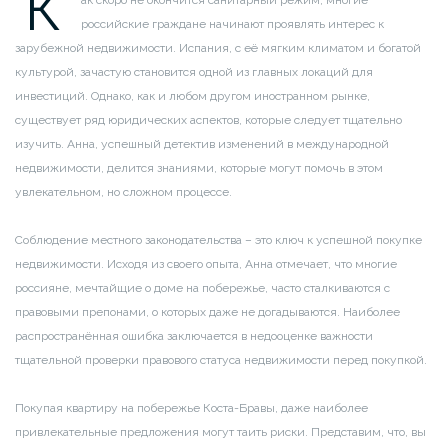
К
российские граждане начинают проявлять интерес к
зарубежной недвижимости. Испания, с её мягким климатом и богатой
культурой, зачастую становится одной из главных локаций для
инвестиций. Однако, как и любом другом иностранном рынке,
существует ряд юридических аспектов, которые следует тщательно
изучить. Анна, успешный детектив изменений в международной
недвижимости, делится знаниями, которые могут помочь в этом
увлекательном, но сложном процессе.
Соблюдение местного законодательства – это ключ к успешной покупке
недвижимости. Исходя из своего опыта, Анна отмечает, что многие
россияне, мечтайщие о доме на побережье, часто сталкиваются с
правовыми препонами, о которых даже не догадываются. Наиболее
распространённая ошибка заключается в недооценке важности
тщательной проверки правового статуса недвижимости перед покупкой.
Покупая квартиру на побережье Коста-Бравы, даже наиболее
привлекательные предложения могут таить риски. Представим, что, вы