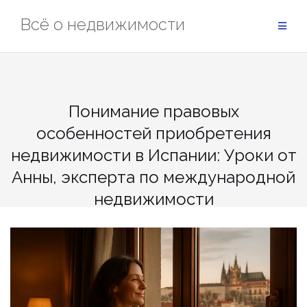
Перейти
Всё о недвижимости
к
содержимому
Понимание правовых
особенностей приобретения
недвижимости в Испании: Уроки от
Анны, эксперта по международной
недвижимости
Главная страница
»
Понимание правовых особенностей приобретения
недвижимости в Испании: Уроки от Анны, эксперта по международной
недвижимости