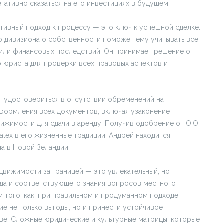
гативно сказаться на его инвестициях в будущем.
ктивный подход к процессу — это ключ к успешной сделке.
 дивизиона о собственности поможет ему учитывать все
или финансовых последствий. Он принимает решение о
юриста для проверки всех правовых аспектов и
т удостовериться в отсутствии обременений на
оформления всех документов, включая узаконение
движимости для сдачи в аренду. Получив одобрение от OIO,
alex в его жизненные традиции, Андрей находится
а в Новой Зеландии.
движимости за границей — это увлекательный, но
да и соответствующего знания вопросов местного
 того, как, при правильном и продуманном подходе,
 не только выгоды, но и принести устойчивое
ве. Сложные юридические и культурные матрицы, которые