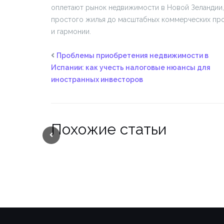
оплетают рынок недвижимости в Новой Зеландии,
простого жилья до масштабных коммерческих про
и гармонии.
Проблемы приобретения недвижимости в
Испании: как учесть налоговые нюансы для
иностранных инвесторов
Похожие статьи
Previous