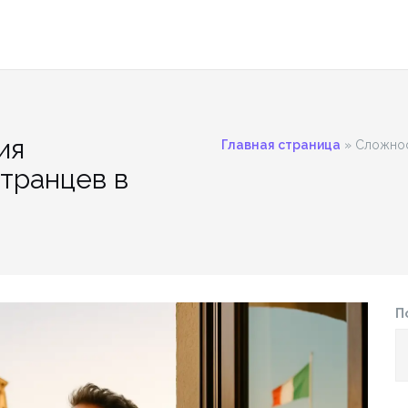
ия
Главная страница
»
Сложнос
транцев в
П