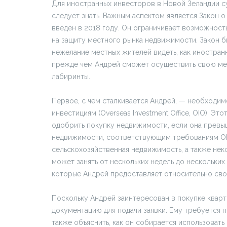
Для иностранных инвесторов в Новой Зеландии су
следует знать. Важным аспектом является Закон
введен в 2018 году. Он ограничивает возможност
на защиту местного рынка недвижимости. Закон бы
нежелание местных жителей видеть, как иностран
прежде чем Андрей сможет осуществить свою ме
лабиринты.
Первое, с чем сталкивается Андрей, — необходи
инвестициям (Overseas Investment Office, OIO). Э
одобрить покупку недвижимости, если она превы
недвижимости, соответствующим требованиям OIO,
сельскохозяйственная недвижимость, а также нек
может занять от нескольких недель до нескольки
которые Андрей предоставляет относительно сво
Поскольку Андрей заинтересован в покупке кварт
документацию для подачи заявки. Ему требуется
также объяснить, как он собирается использоват