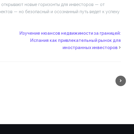
 открывают новые горизонты для инвесторов — от
ектов — но безопасный и осознанный путь ведет к успеху
Изучение нюансов недвижимости за границей:
Испания как привлекательный рынок для
иностранных инвесторов
Next