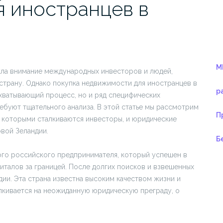
 иностранцев в
M
кла внимание международных инвесторов и людей,
страну. Однако покупка недвижимости для иностранцев в
р
хватывающий процесс, но и ряд специфических
ебуют тщательного анализа. В этой статье мы рассмотрим
П
 с которыми сталкиваются инвесторы, и юридические
вой Зеландии.
Б
го российского предпринимателя, который успешен в
талов за границей. После долгих поисков и взвешенных
ии. Эта страна известна высоким качеством жизни и
лкивается на неожиданную юридическую преграду, о