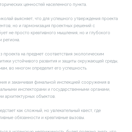
сторических ценностей населенного пункта.
иколай выясняет, что для успешного утверждения проекта
нтов, но и гармонизация проектных решений с
бует не просто креативного мышления, но и глубокого
м региона.
з проекта на предмет соответствия экологическим
литики устойчивого развития и защиты окружающей среды,
рмам, во многом определит его успешность.
ания и заканчивая финальной инспекцией сооружения в
иальными инспекторами и государственными органами,
и архитектурных объектов.
дстает как сложный, но увлекательный квест, где
ивные обязанности и креативные вызовы.
ся в испанскую недвижимость, будет полезно знать, что