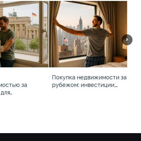
Next
е
Покупка недвижимости за
Вл
мостью за
рубежом: инвестиции,…
нед
для…
руб