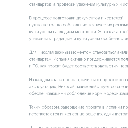
стандартов, а проверки уважения культурных и и
В процессе подготовки документов и чертежей Н
нужно не только соблюдение технических регламе
культурным наследием местности. Эта задача тре
уважения к традициям и культурным особенностя
Для Николая важным моментом становиться анали
стандартам. Испания активно придерживается по
и ТО, как проект будет соответствовать этим но
На каждом этапе проекта, начиная от проектиров
эксплуатацию, Николай взаимодействует со спец
обеспечивающими соблюдение норм модернизаци
Таким образом, завершение проекта в Испании пре
переплетаются инженерные решения, администрат
Для инвесторов и девелоперов, решивших вложить