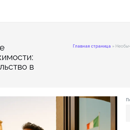
е
Главная страница
»
Необыч
имости:
льство в
П