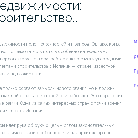
едвижимости:
роительство…
M
движимости полон сложностей и нюансов. Однако, когда
льство, вызовы могут стать особенно интересными.
р
з персонаж архитектора, работающего с международными
пектами строительства в Испании — стране, известной
П
асти недвижимости.
Б
 только создают замыслы нового здания, но и должны
а каждой страны, с которой они работают. Это переносит
ые рамки. Одна из самых интересных стран с точки зрения
ей является Испания.
уры идет рука об руку с целым рядом законодательных
ране имеет свои особенности, и для архитектора она