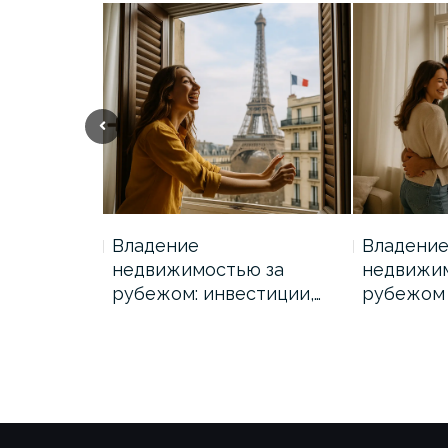
Previous
Владение
Владени
ю за
недвижимостью за
недвижи
стиции,…
рубежом: инвестиции,…
рубежом 